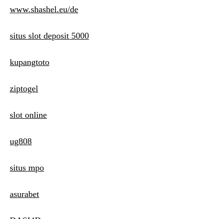
www.shashel.eu/de
situs slot deposit 5000
kupangtoto
ziptogel
slot online
ug808
situs mpo
asurabet