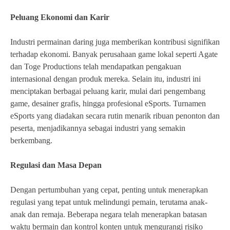
Peluang Ekonomi dan Karir
Industri permainan daring juga memberikan kontribusi signifikan
terhadap ekonomi. Banyak perusahaan game lokal seperti Agate
dan Toge Productions telah mendapatkan pengakuan
internasional dengan produk mereka. Selain itu, industri ini
menciptakan berbagai peluang karir, mulai dari pengembang
game, desainer grafis, hingga profesional eSports. Turnamen
eSports yang diadakan secara rutin menarik ribuan penonton dan
peserta, menjadikannya sebagai industri yang semakin
berkembang.
Regulasi dan Masa Depan
Dengan pertumbuhan yang cepat, penting untuk menerapkan
regulasi yang tepat untuk melindungi pemain, terutama anak-
anak dan remaja. Beberapa negara telah menerapkan batasan
waktu bermain dan kontrol konten untuk mengurangi risiko