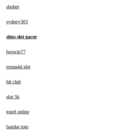
sbobet
sydney303
situs slot gacor
boswin77
eropa4d slot
hit club
slot 5k
togel online
bandar toto