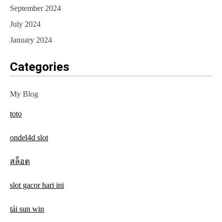
September 2024
July 2024
January 2024
Categories
My Blog
toto
ondel4d slot
สล็อต
slot gacor hari ini
tải sun win