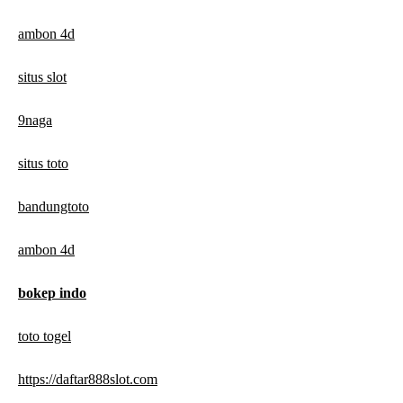
ambon 4d
situs slot
9naga
situs toto
bandungtoto
ambon 4d
bokep indo
toto togel
https://daftar888slot.com