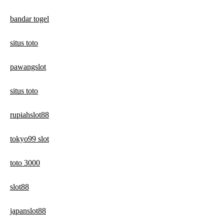
bandar togel
situs toto
pawangslot
situs toto
rupiahslot88
tokyo99 slot
toto 3000
slot88
japanslot88