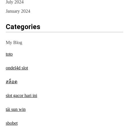
July 2024
January 2024
Categories
My Blog
toto
ondel4d slot
สล็อต
slot gacor hari ini
tải sun win
sbobet