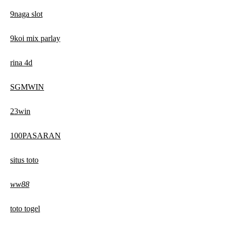
9naga slot
9koi mix parlay
rina 4d
SGMWIN
23win
100PASARAN
situs toto
ww88
toto togel