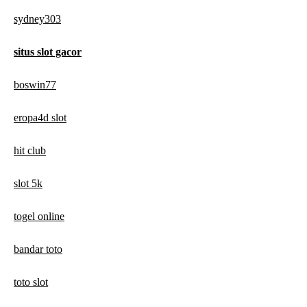
sydney303
situs slot gacor
boswin77
eropa4d slot
hit club
slot 5k
togel online
bandar toto
toto slot