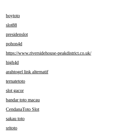
boytoto
slot88
presidenslot
pohon4d
https://www.riversidehouse-peakdistrict.co.uk/
high4d
arahtogel link alternatif
ternatetoto
slot gacor
bandar toto macau
CendanaToto Slot
sakau toto
sritoto