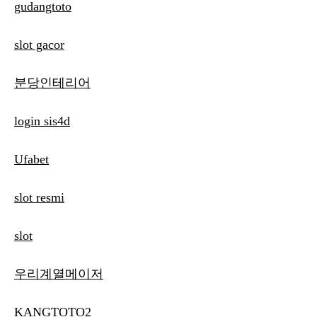
gudangtoto
slot gacor
분당인테리어
login sis4d
Ufabet
slot resmi
slot
우리계열메이저
KANGTOTO2