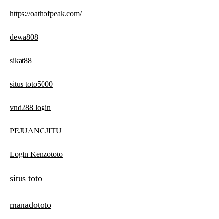
https://oathofpeak.com/
dewa808
sikat88
situs toto5000
vnd288 login
PEJUANGJITU
Login Kenzototo
situs toto
manadototo