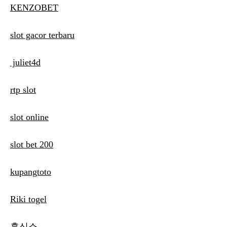
KENZOBET
slot gacor terbaru
juliet4d
rtp slot
slot online
slot bet 200
kupangtoto
Riki togel
흥신소