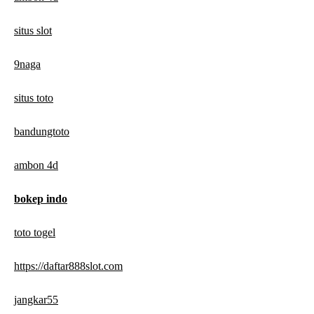
situs slot
9naga
situs toto
bandungtoto
ambon 4d
bokep indo
toto togel
https://daftar888slot.com
jangkar55