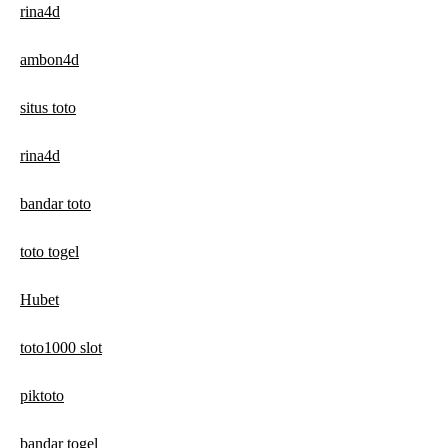
rina4d
ambon4d
situs toto
rina4d
bandar toto
toto togel
Hubet
toto1000 slot
piktoto
bandar togel