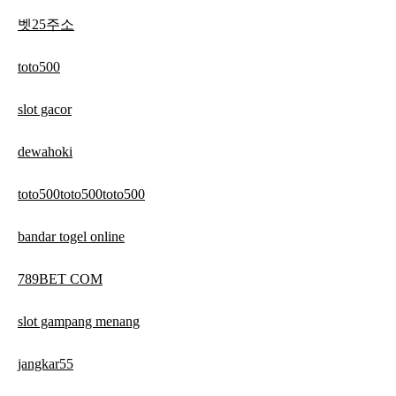
벳25주소
toto500
slot gacor
dewahoki
toto500toto500toto500
bandar togel online
789BET COM
slot gampang menang
jangkar55