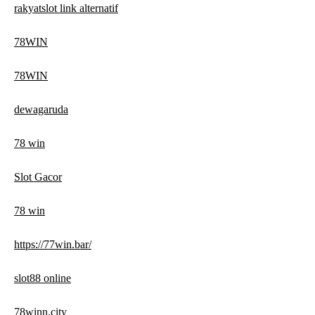
rakyatslot link alternatif
78WIN
78WIN
dewagaruda
78 win
Slot Gacor
78 win
https://77win.bar/
slot88 online
78winn.city