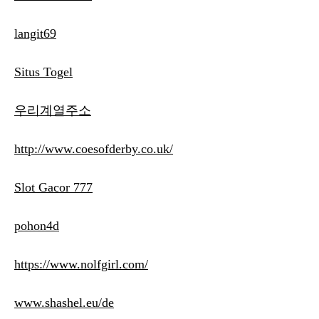
langit69
Situs Togel
우리계열주소
http://www.coesofderby.co.uk/
Slot Gacor 777
pohon4d
https://www.nolfgirl.com/
www.shashel.eu/de