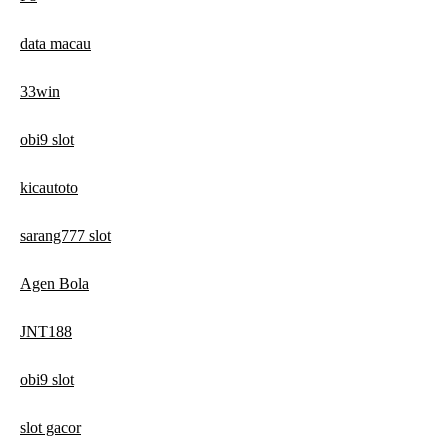
data macau
33win
obi9 slot
kicautoto
sarang777 slot
Agen Bola
JNT188
obi9 slot
slot gacor