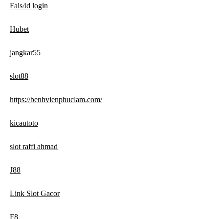
Fals4d login
Hubet
jangkar55
slot88
https://benhvienphuclam.com/
kicautoto
slot raffi ahmad
J88
Link Slot Gacor
F8