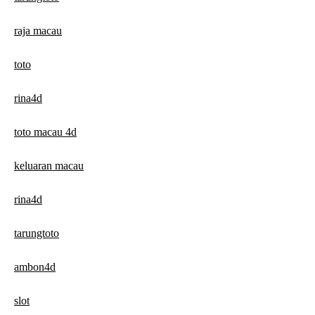
raja macau
toto
rina4d
toto macau 4d
keluaran macau
rina4d
tarungtoto
ambon4d
slot