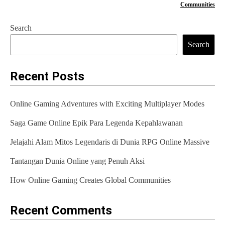
s
Communities
t
Search
n
Search
a
Recent Posts
v
i
Online Gaming Adventures with Exciting Multiplayer Modes
g
Saga Game Online Epik Para Legenda Kepahlawanan
a
Jelajahi Alam Mitos Legendaris di Dunia RPG Online Massive
t
Tantangan Dunia Online yang Penuh Aksi
i
How Online Gaming Creates Global Communities
o
n
Recent Comments