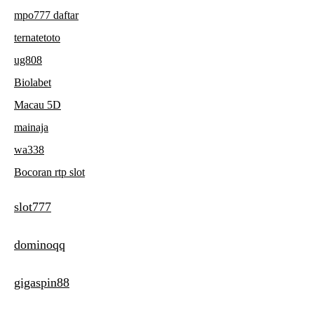
mpo777 daftar
ternatetoto
ug808
Biolabet
Macau 5D
mainaja
wa338
Bocoran rtp slot
slot777
dominoqq
gigaspin88