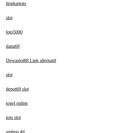
lingkartoto
slot
toto5000
dana69
Dewaslot88 Link alternatif
slot
depot69 slot
togel online
toto slot
ambon 4d